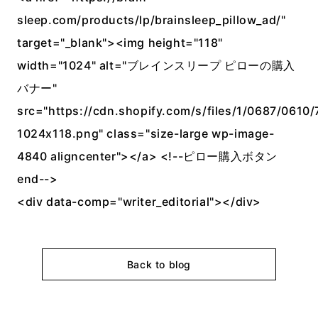
sleep.com/products/lp/brainsleep_pillow_ad/"
target="_blank"><img height="118"
width="1024" alt="ブレインスリープ ピローの購入
バナー"
src="https://cdn.shopify.com/s/files/1/0687/0610/
1024x118.png" class="size-large wp-image-
4840 aligncenter"></a> <!--ピロー購入ボタン
end-->
<div data-comp="writer_editorial"></div>
Back to blog